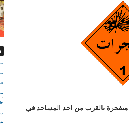
تن
تن
تن
تن
جل
 متفجرة بالقرب من احد المساجد في
رش
عز