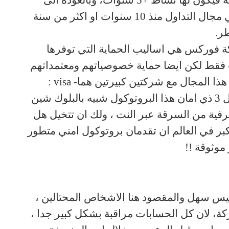
موقعها ، اما الشركات الموثوقة فيكون لها نشاط +5 سنوات، وبالعودة الى
فهي تنشط في مجال التداول منذ 10 سنوات او اكثر من سنة
.
 فوركس هي اساليب الحماية التي توفرها
 فقط لكن ايضا حماية خصوصياتهم ومعتمداتهم
هذا المجال مع شركتين كبيرتين هما
: visa -
من خلال بروتوكول 3 ذي امان هذا البروتوكول شبيه بالبلوك شين
فية من السرقة عبر النت ، ولك ان تتخيل هل
كبر في العالم ان تقدمان بروتوكول امني متطور
 موثوقة
!!
يس سهل والمقصود هنا الاشخاص المحتالين ،
، لان كل الحسابات مراقبة بشكل كبير جدا ،