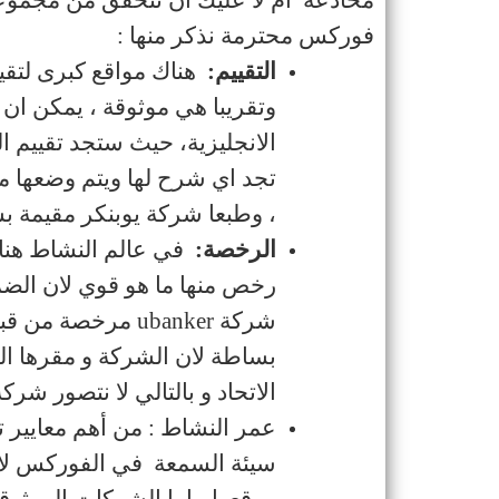
مخادعة
ام لا عليك ان تتحقق من مجمو
فوركس محترمة نذكر منها
:
التقييم
:
هناك مواقع كبرى لتقي
وتقريبا هي موثوقة ، يمكن ان 
الانجليزية، حيث ستجد تقييم ا
تجد اي شرح لها ويتم وضعها 
، وطبعا شركة يوبنكر مقيمة ب
الرخصة
:
في عالم النشاط هن
رخص منها ما هو قوي لان الضم
شركة
ubanker
مرخصة من قبل ا
بساطة لان الشركة و مقرها ا
الاتحاد و بالتالي لا نتصور شرك
عمر النشاط : من أهم معايير 
سيئة السمعة