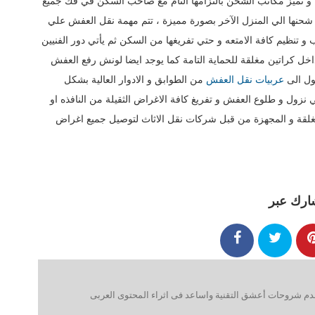
ها و تميز مكاتب الشحن بالتزامها التام مع صاحب السكن في فك جميع
 شحنها الي المنزل الآخر بصورة مميزة ، تتم مهمة نقل العفش علي
و تنظيم كافة الامتعه و حتي تفريغها من السكن ثم يأتي دور الفنيين
داخل كراتين مغلقة للحماية التامة كما يوجد ايضا لونش رفع العفش
ول الى
عربيات نقل العفش
من الطوابق و الادوار العالية بشكل
ول و طلوع العفش و تفريغ كافة الاغراض الثقيلة من النافذه او
مغلقة و المجهزة من قبل شركات نقل الاثاث لتوصيل جميع اغراض
ارك عبر
 شروحات أعشق التقنية واساعد فى اثراء المحتوى العربى