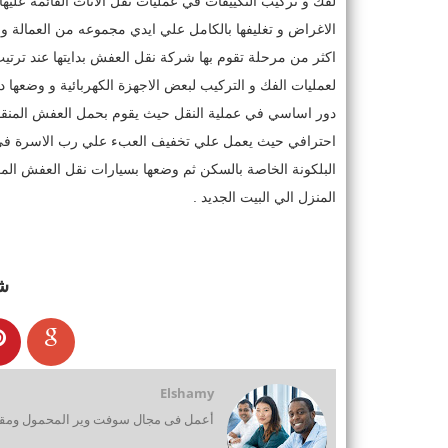
لفك و تركيب التكييفات في عمليات نقل الاثاث القائمة علي
الاغراض و تغليفها بالكامل علي ايدي مجموعه من العمالة و
اكثر من مرحلة تقوم بها شركة نقل العفش بدايتها عند ترتيب 
لعمليات الفك و التركيب لبعض الاجهزة الكهربائية و وضعها 
دور اساسي في عملية النقل حيث يقوم بحمل العفش المنق
احترافي حيث يعمل علي تخفيف العبء علي رب الاسرة في نز
البلكونة الخاصة بالسكن ثم وضعها بسيارات نقل العفش ال
المنزل الي البيت الجديد .
ش
Elshamy
أعمل فى مجال سوفت وير المحمول ومقدم