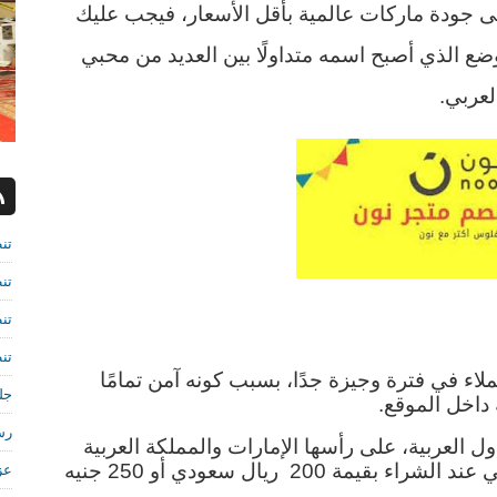
إن كنت ترغب في شراء منتجات متميزة بأعلى جودة ماركات عالمية بأقل الأسعار، فيجب عليك 
زيارة موقع نون للتسوق الالكتروني، هذا الموضع الذي أصبح اسمه متداولًا بين العديد من محبي 
لعربي.
تن
تن
تن
تن
حيث استطاع متجر نون كسب ثقة ملايين العملاء في فترة وجيزة جدًا، بسبب كونه آمن تمامًا 
جل
 داخل الموقع.
رش
كما يقدم الموقع خدمات الشحن لعدد من الدول العربية، على رأسها الإمارات والمملكة العربية 
السعودية ومصر، كما أنه يقدم الشحن المجاني عند الشراء بقيمة 200  ريال سعودي أو 250 جنيه 
عز