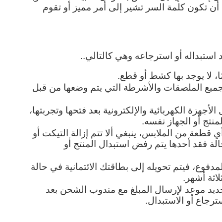
منك وعمل كلمة سر خاصة بك، واحرص على أن تكون كلمة السر تشير إلى أمر مميز أو تقوم 
استبداله أو استرجاعه وهي كالتالي..
ا، لا يوجد بها كشط أو قطع.
أن يكون المنتج لا زال مغلفًا مع وجود جميع الملصقات والأشرطة التي يتم وضعها من قبل 
يوافق المتجر على استرجاع أو استبدال الأجهزة الكهربائية والإلكترونية بعد فتحها وتجربتها، 
نتج أو الجهاز نفسه.
في حالة الرغبة في إرجاع أو استبدال أي قطعة من الملابس، ينبغي ألا تتم إزالة التيكت أو 
أي ملصق موجود على الملبس، وفي حالة فقد أحدها يتم رفض استبدال المنتج أو 
أما في يخص سياسة استرجاع المبلغ المدفوع، فيتم تحويله إلى بطاقتك الائتمانية في حالة 
اثة أشهر.
أما في حالة الدفع عن الاستلام فيتم تحديد موعد لإرسال المبلغ مع مندوب الشحن بعد 
ترجاع أو الاستبدال.