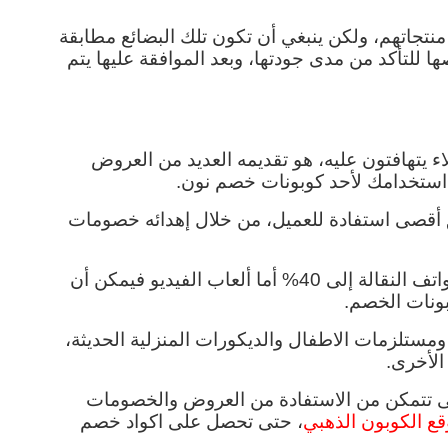
فضلًا عن استقباله للتجار ممن يريدون عرض منتجاتهم، ولكن ينبغي أن تكون تلك البضائع مطابقة 
للمعايير والمواصفات العالمية، حيث يتم فحصها للتأكد من مدى جودتها، وبعد الموافقة عليها يتم 
أبرز ما يميز متجر نون ويجعل الكثير من العملاء يتهافتون عليه، هو تقديمه العديد من العروض 
استخدامك لأحد كوبونات خصم نون.
وذلك لأن الموقع نفسه قد حرص على تحقيق أقصى استفادة للعميل، من خلال إهدائه خصومات 
يمكن أن يصل الخصم على الإلكترونيات والهواتف النقالة إلى 40% أما ألعاب الفيديو فيمكن أن 
كما يوفر خصومات هائلة على أدوات المطبخ ومستلزمات الاطفال والديكورات المنزلية الحديثة، 
الأخرى.
لذلك احرص على تصفح الموقع باستمرار حتى تتمكن من الاستفادة من العروض والخصومات 
ع الكوبون الذهبي
، حتى تحصل على اكواد خصم 