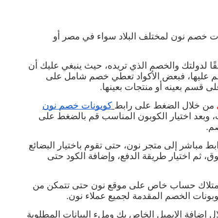
يقوم الموقع بإهداء جميع زواره أكواد وكوبونات خصم نون لمختلف البلاد سواء في مصر أو 
ويمكنك الاختيار بين العديد من الكوبونات، وفقًا لدولتك والخصم الذي تريده، حيث ينبغي عليك أن 
تنتبه إلى المنتجات التي يتم تطبيق كود الخصم عليها، فبعض الأكواد تعطي خصم شامل على 
 قسم بعينه أو منتجات بعينها.
 من خلال الضغط على رابط
كوبونات خصم نون
حتى تظهر أمامك الصفحة الخاصة بالكوبونات، وبعد اختيار الكوبون المناسب قم بالضغط على 
م.
بعد نسخ الكود خاص بالكوبون يتم تحويلك برابط مباشر إلى متجر نون، حتى تقوم باختيار البضائع 
التي تريدها والتي يتم إضافتها إلى عربة التسوق، ثم اختيار طريقة الدفع، وإضافة الكود حتى 
وهنا ينبغي أن ننوه عن أمر هام وهو ضرورة امتلاك حساب خاص على موقع نون حتى تتمكن من 
ونات الخصم المقدمة لجميع عملاء نون.
يمكنك عمل حساب جديد بكل بساطة من خلال إضافة الإيميل الخاص بك وملء البيانات المطلوبة 