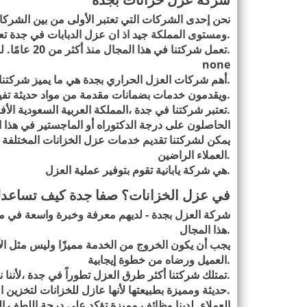
نحن إحدى الشركات التي تعتبر الأولى من بين الشر
.
ومستوى المملكة جيد اذ ان عزل الدبابات في جدة تع
.
تعمل شركتنا في هذا المجال منذ أكثر من 20 عامًا. لدينا خبرة لا حصر لها في أداء الصلوات العملية
none
.
أهم شركات العزل الحراري بجدة هي ما يميز شركتنا 
.
ويقدمون خدمات بضمانات مقدمة من مواد حديثة تفيد
.
تعتبر شركتنا في جدة ،المملكة العربية السعودية ا
الحاصلون على درجة الدكتوراه أو الماجستير في هذا
يمكن لشركتنا تقديم خدمات عزل الخزانات المختلفة ب
.
العملاء الراضين
.
هي شركة يابانية تقوم بتوفير عملية العزل
في عزل الخزانات؟
صفا جدة
كيف تساعد
.
هذا المجال
يجب أن يكون الخروج من الخدمة مميزًا وليس مثل ال
.
العميل ورضاه من خطوة إيجابية
.
تمتلك شركتنا أكثر طرق العزل تطوراً في جدة ،لأننا ن
.
حديثة ومميزة بطبيعتها لأنها عازل للخزانات لتخزين ا
العملاء. لدينا وظائف مميزة تؤكد على درجة اللطف ال