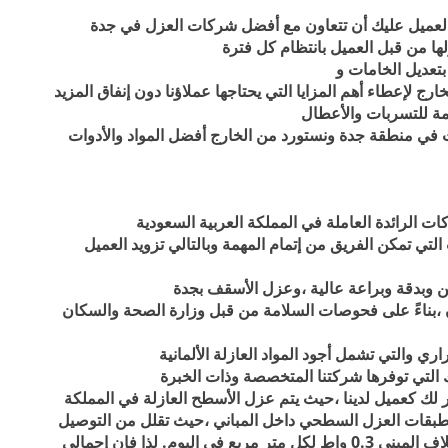
العميل عليك أن تتعاون مع أفضل شركات العزل في جدة
ها من قبل العميل بانتظام كل فترة
تعديل الخامات و
 لإعطاء أهم المزايا التي يحتاجها عملاؤنا دون إنفاق المزيد
مة للتسربات والأعطال
 في منطقة جدة ونستورد من الخارج أفضل المواد والأدوات
لرائدة العاملة في المملكة العربية السعودية
 تمكن الفريق من إتمام المهمة وبالتالي تزويد العميل
ن وبدقة وبراعة عالية ،وعزل الأسقف بجدة
 ،بناءً على فحوصات السلامة من قبل وزارة الصحة والسكان
ري والتي تشمل أجود المواد العازلة الألمانية
ك التي توفرها شركتنا المتخصصة وذات الخبرة
ر لك كعميل لدينا ،حيث يتم عزل الأسطح العازلة في المملكة
م طبقات العزل السطحي داخل المباني ،حيث تقلل من التوصيل
الحراري لغلاف المبنى ،حيث تبلغ النفاذية الحرارية لغلاف المبنى 0.3 واط لكل متر مربع في اليوم. لذا فإن إجمالي