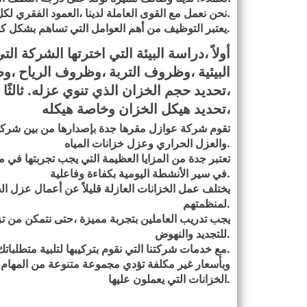
.
نحن نعمل مع القوى العاملة لدينا ،العمود الفقري لك
.
يعتبر التوظيف من أهم العوامل التي تساهم بشكل كب
أولاً ،دراسة البيئة التي اخترتها الشركة
البيئية ،وظروف التربة ،وظروف الرياح ،وظر
،تحديد حجم الخزان الذي تنوي عزله. ثالثًا ،
،تحديد هيكل الخزان وخاصة هيكله
تقوم شركة عوازل مقرها جدة بإصدارها من بين شرك
.
والعزل الحراري وعزل خزانات المياه
تعتبر جدة من المزايا العظيمة التي يجب تجربتها في 
.
في سير الأنشطة اليومية بكفاءة وفاعلية
يختلف عمل الخزانات العازلة قليلاً عن أعمال عزل ا
.
لمنظمتهم
يجب تدريب العاملين بتجربة مميزة ،حتى نتمكن من 
.
للتجديد والنهوض
.
مع خدمات شركتنا التي نقوم بتركيبها لتلبية متطلباتك
وبأسعار غير مكلفة تؤدي مجموعة متنوعة من المهام ،ب
.
الخزانات التي يعملون عليها