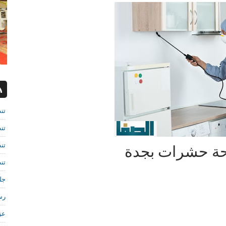
تن
تن
تن
ة حشرات بجدة
تن
جل
رش
عز